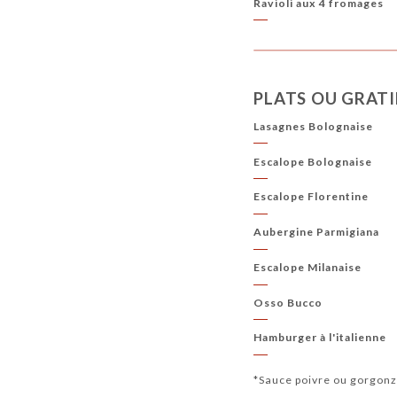
Ravioli aux 4 fromages
PLATS OU GRAT
Lasagnes Bolognaise
Escalope Bolognaise
Escalope Florentine
Aubergine Parmigiana
Escalope Milanaise
Osso Bucco
Hamburger à l'italienne
*Sauce poivre ou gorgonz