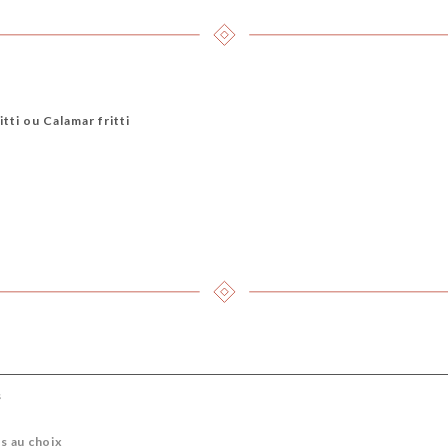
tti ou Calamar fritti
s
es au choix