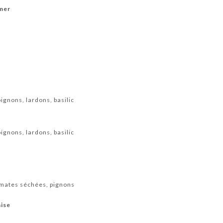
 mer
ignons, lardons, basilic
ignons, lardons, basilic
omates séchées, pignons
aise