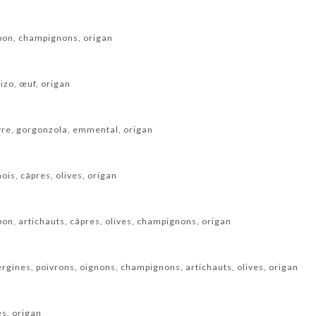
bon, champignons, origan
izo, œuf, origan
vre, gorgonzola, emmental, origan
is, câpres, olives, origan
on, artichauts, câpres, olives, champignons, origan
rgines, poivrons, oignons, champignons, artichauts, olives, origan
es, origan