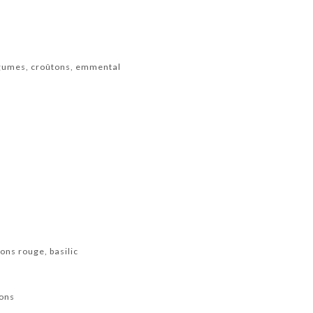
gumes, croûtons, emmental
ons rouge, basilic
dons