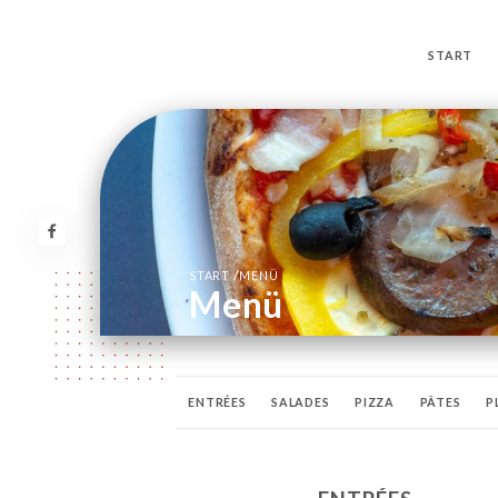
START
/
START
MENÜ
Menü
ENTRÉES
SALADES
PIZZA
PÂTES
P
DESSERTS
DIGESTIFS