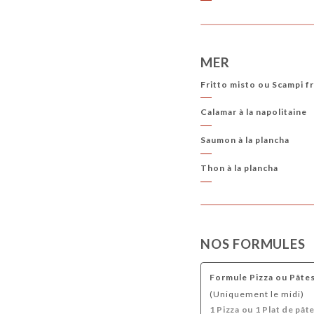
MER
Fritto misto ou Scampi fri
Calamar à la napolitaine
Saumon à la plancha
Thon à la plancha
NOS FORMULES
Formule Pizza ou Pâte
(Uniquement le midi)
1 Pizza ou 1 Plat de pât