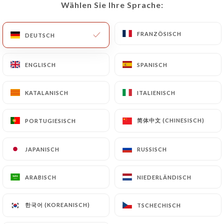
Wählen Sie Ihre Sprache:
Wählen Sie Ihre Sprache:
DE
MENÜ
FRANZÖSISCH
FRANZÖSISCH
DEUTSCH
DEUTSCH
ENGLISCH
ENGLISCH
SPANISCH
SPANISCH
/
START
KONTAKT
KATALANISCH
KATALANISCH
ITALIENISCH
ITALIENISCH
Kontakt
简体中文 (CHINESISCH)
简体中文 (CHINESISCH)
PORTUGIESISCH
PORTUGIESISCH
JAPANISCH
JAPANISCH
RUSSISCH
RUSSISCH
ARABISCH
ARABISCH
NIEDERLÄNDISCH
NIEDERLÄNDISCH
Pizza Momo
한국어 (KOREANISCH)
한국어 (KOREANISCH)
TSCHECHISCH
TSCHECHISCH