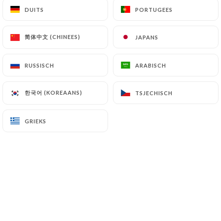
11.00€
DUITS
DUITS
PORTUGEES
PORTUGEES
penne amatriciana
简体中文 (CHINEES)
简体中文 (CHINEES)
JAPANS
JAPANS
Sauce tomate, poivrons, oignons, lardons, basilic
12.00€
RUSSISCH
RUSSISCH
ARABISCH
ARABISCH
Linguine pesto
한국어 (KOREAANS)
한국어 (KOREAANS)
TSJECHISCH
TSJECHISCH
11.50€
GRIEKS
GRIEKS
Linguine spinaci
Sauce pesto, épinards, tomates séchées, pignons
12.50€
Ravioli crème ou bolognaise
12.50€
Ravioli aux 4 fromages