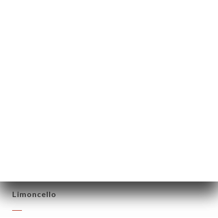
Mystère
5.50€
Sorbet ou Glaces - 3 Boules
Poire, cassis, citron, coco, passion, menthe,
chocolat, nougat, vanille, café, chocolat, fraise,
pistache
6.50€
DIGESTIFS
Limoncello