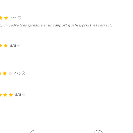
5/5
, un cadre très agréable et un rapport qualité/prix très correct.
5/5
4/5
5/5