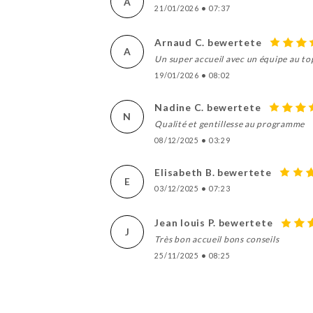
A
21/01/2026
•
07:37
Arnaud C. bewertete
A
Un super accueil avec un équipe au top
19/01/2026
•
08:02
Nadine C. bewertete
N
Qualité et gentillesse au programme
08/12/2025
•
03:29
Elisabeth B. bewertete
E
03/12/2025
•
07:23
Jean louis P. bewertete
J
Très bon accueil bons conseils
25/11/2025
•
08:25