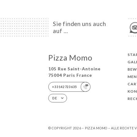
Sie finden uns auch
auf …
STA
Pizza Momo
GAL
105 Rue Saint-Antoine
BEW
75004 Paris France
MEN
CAR
+33142723635
KON
REC
DE
© COPYRIGHT 2026 – PIZZA MOMO – ALLE RECHTE