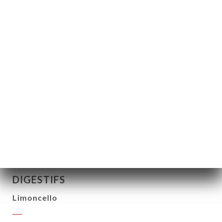
Mystère
5.50€
Sorbet ou Glaces - 3 Boules
Poire, cassis, citron, coco, passion, menthe,
chocolat, nougat, vanille, café, chocolat, fraise,
pistache
6.50€
DIGESTIFS
Limoncello