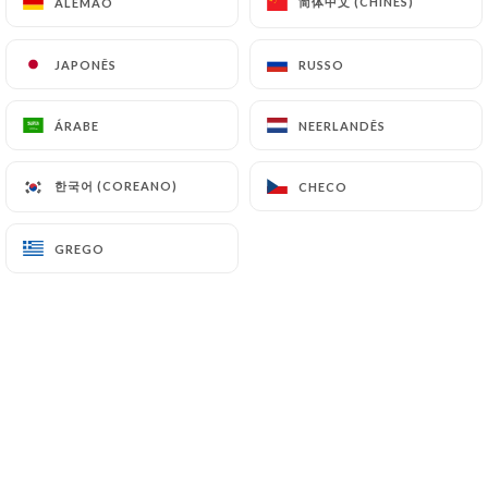
简体中文 (CHINÊS)
简体中文 (CHINÊS)
ALEMÃO
ALEMÃO
11.00€
penne amatriciana
JAPONÊS
JAPONÊS
RUSSO
RUSSO
Sauce tomate, poivrons, oignons, lardons, basilic
ÁRABE
ÁRABE
NEERLANDÊS
NEERLANDÊS
12.00€
Linguine pesto
한국어 (COREANO)
한국어 (COREANO)
CHECO
CHECO
11.50€
GREGO
GREGO
Linguine spinaci
Sauce pesto, épinards, tomates séchées, pignons
12.50€
Ravioli crème ou bolognaise
12.50€
Ravioli aux 4 fromages