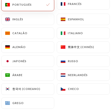
FRANCÊS
FRANCÊS
PORTUGUÊS
PORTUGUÊS
PT
MENU
INGLÊS
INGLÊS
ESPANHOL
ESPANHOL
CATALÃO
CATALÃO
ITALIANO
ITALIANO
/
PÁGINA INICIAL
AVALIAÇÕES
简体中文 (CHINÊS)
简体中文 (CHINÊS)
ALEMÃO
ALEMÃO
Avaliações
JAPONÊS
JAPONÊS
RUSSO
RUSSO
ÁRABE
ÁRABE
NEERLANDÊS
NEERLANDÊS
101 avaliações no Uniiti
한국어 (COREANO)
한국어 (COREANO)
CHECO
CHECO
4.7 / 5
GREGO
GREGO
Avaliações 100% reais e verificadas.