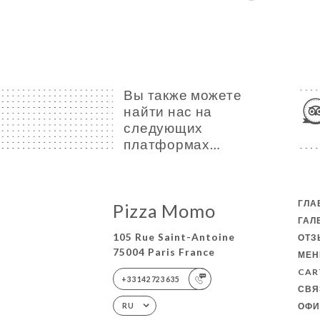
Вы также можете
найти нас на
следующих
платформах…
ГЛА
Pizza Momo
ГАЛ
105 Rue Saint-Antoine
ОТ
75004 Paris France
МЕ
CAR
+33142723635
СВЯ
ОФИ
RU